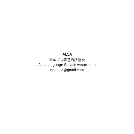
​ALSA
アルプス善意通訳協会
Alps Language Service Association
npoalsa@gmail.com