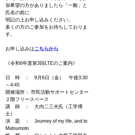
加希望の方がありましたら「一般」と
氏名の前に
明記の上お申し込みください。
多くの方のご参加をお待ちしておりま
す。
お申し込みは
こちらから
《令和6年度第3回LTEのご案内》
日　時　：　9月6日（金）　午後3:30
～4:45
開催場所： 市民活動サポートセンター
２階フリースペース
講　師　：　大内二三夫氏（工学博
士）
演　題　：　Journey of my life, and to 
Matsumoto