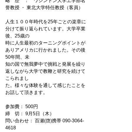
略　歴　：　ワシントン大学工学部名
誉教授 ・ 東北大学特任教授（客員）
人生１００年時代を25年ごとの楽章に
分けて振り返られています。大学卒業
後、25歳の
時に人生最初のターニングポイントが
ありアメリカに行かれました。その後
50年間、未
知の国で無我夢中で挑戦と発展を繰り
返しながら大学で教鞭と研究を続けて
こられまし
た。様々な体験を通して感じたことを
お話して頂きます。
参加費： 500円
締　切： 9月5日（木）
問い合わせ： 百瀬(啓)携帯 090-3064-
4618