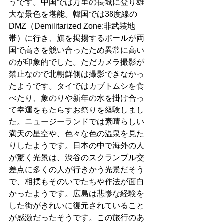
うです。中国では万里の長城に登り雄
大な景色を堪能。韓国では38度線の
DMZ（Demilitarized Zone:非武装地
帯）に行き、旗を掲揚するポールが両
国で高さを競い合ったため異常に高い
のが印象的でした。ただカメラ撮影が
禁止なので北朝鮮側は撮影できなかっ
たようです。タイではカブトムシを食
べたり、象のりや新年の水を掛け合っ
て幸運をもたらすお祭りを経験しまし
た。ニュージーランドでは素晴らしい
満天の星空や、色々な色の温泉を見た
りしたようです。日本の中で海外の人
が驚く光景は、渋谷のスクランブル交
差点に多くの人が行きかう光景だそう
で、相撲もそのいでたちや作法が面白
かったようです。広島は悲惨な経験を
した街がきれいに復元されていること
が感激だったそうです。この旅行のあ