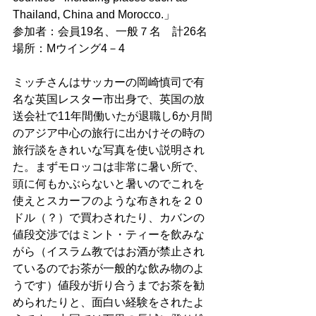
Thailand, China and Morocco.」
参加者：会員19名、一般７名　計26名
場所：Mウイング4－4
ミッチさんはサッカーの岡崎慎司で有
名な英国レスター市出身で、英国の放
送会社で11年間働いたが退職し6か月間
のアジア中心の旅行に出かけその時の
旅行談をきれいな写真を使い説明され
た。まずモロッコは非常に暑い所で、
頭に何もかぶらないと暑いのでこれを
使えとスカーフのような布きれを２０
ドル（？）で買わされたり、カバンの
値段交渉ではミント・ティーを飲みな
がら（イスラム教ではお酒が禁止され
ているのでお茶が一般的な飲み物のよ
うです）値段が折り合うまでお茶を勧
められたりと、面白い経験をされたよ