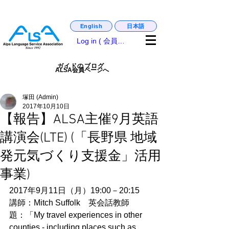
日本語
English
matsumoto_castle_guide,. english_guide
Log in ( 会員専用 )
ガイドのブログ
ALSA会員ページへ
塚田 (Admin)
2017年10月10日
【報告】ALSA主催9月英語
講演会(LTE) (「長野県 地域
発元気づくり支援金」活用
事業)
2017年9月11日（月）19:00－20:15
講師：Mitch Suffolk　英会話教師
題：「My travel experiences in other 
counties - including places such as 