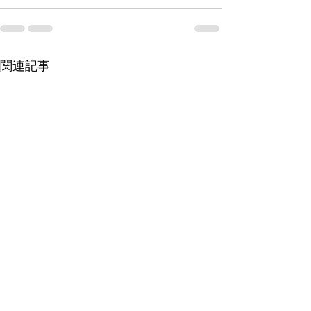
関連記事
令和8年度第１回LTEの御
新規入会手続き