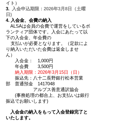
イト）
3.
入会申込期限：2026年3月8日（土曜
日)
4. 入会金、会費の納入
ALSAは会員の会費で運営をしているボ
ランティア団体です。入会にあたって以
下の入会金、年会費の
支払いが必要となります。（定款によ
り納入いただいた会費は返金しませ
ん）
入会金： 1,000円
年会費 3,500円
納入期限：2026年3月15日（日）
振込先：八十二長野銀行松本営業
部 普通預金 1417048
アルプス善意通訳協会
(事務処理の都合上、お支払いは銀行
振込でお願いします)
入会金の納入をもって入会登録完了と
いたします。
新年度の総会案内とボランティア保険
加入のため、
入会金の納入期限は厳守願
います
。