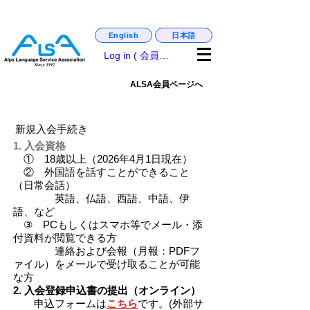
日本語
English
matsumoto_castle_guide,. english_guide
Log in ( 会員専用 )
ALSA会員ページへ
新規入会手続き
1. 入会資格
① 18歳以上（2026年4月1日現在）
② 外国語を話すことができること
（日常会話）
英語、仏語、西語、中語、伊
語、など
③ PCもしくはスマホ等でメール・添
付資料が閲覧できる方
連絡および会報（月報：PDFフ
ァイル）をメールで受け取ることが可能
な方
2.
入会登録申込書の提出（オンライン）
​ 申込フォームは
こちら
です。(外部サ