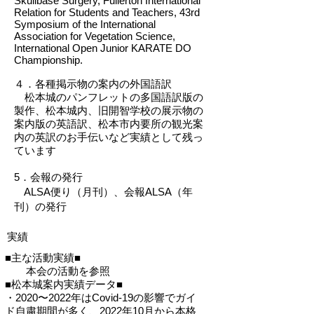
Skullbase Surgery, Fullerton International
Relation for Students and Teachers, 43rd
Symposium of the International
Association for Vegetation Science,
International Open Junior KARATE DO
Championship.
４．各種掲示物の案内の外国語訳
松本城のパンフレットの多国語訳版の
製作、松本城内、旧開智学校の展示物の
案内版の英語訳、松本市内要所の観光案
内の英訳のお手伝いなど実績として残っ
ています
5．会報の発行
ALSA便り（月刊）、会報ALSA（年
刊）の発行
実績
■主な活動実績■
本会の活動を参照
■松本城案内実績データ■
・2020〜2022年はCovid-19の影響でガイ
ド自粛期間が多く、2022年10月から本格