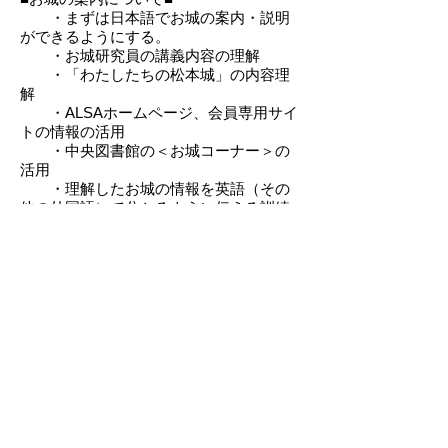
・まずは日本語でお城の案内・説明
ができるようにする。
・お城研究員の講義内容の理解
・「わたしたちの松本城」の内容理
解
・ALSAホームページ、会員専用サイ
トの情報の活用
・中央図書館の＜お城コーナー＞の
活用
・理解したお城の情報を英語（その
他の外国語）で分かるように伝える訓練
・英語の説明例、基本単語、外国人
による案内のCDなどを参考にして
■
「新規入会手続き」
参照■
■研修など■
◆ALSAによる
・松本城に関するる研修
OJTおよび専門研究員・会員に
よる講習会
・ネイティブスピーカーによるガイ
ド講習