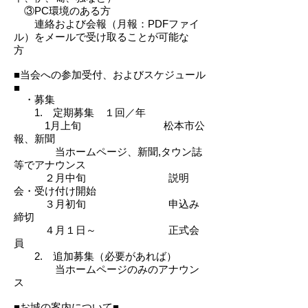
③PC環境のある方
連絡および会報（月報：PDFファイ
ル）をメールで受け取ることが可能な
方
■当会への参加受付、およびスケジュール
■
・募集
1. 定期募集 １回／年
1月上旬 松本市公
報、新聞
当ホームページ、新聞,タウン誌
等でアナウンス
２月中旬 説明
会・受け付け開始
３月初旬 申込み
締切
４月１日～ 正式会
員
2. 追加募集（必要があれば）
当ホームページのみのアナウン
ス
■お城の案内について■