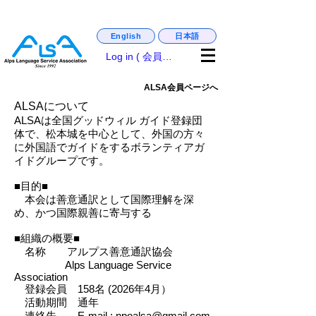
日本語
English
matsumoto_castle_guide,. english_guide
Log in ( 会員専用 )
ALSA会員ページへ
ALSAについて
ALSAは全国グッドウィル ガイド登録団
体で、松本城を中心として、外国の方々
に外国語でガイドをするボランティアガ
イドグループです。
■目的■
本会は善意通訳として国際理解を深
め、かつ国際親善に寄与する
■組織の概要■
名称 アルプス善意通訳協会
Alps Language Service
Association
登録会員 158名 (2026年4月）
活動期間 通年
連絡先 E-mail :
npoalsa@gmail.com