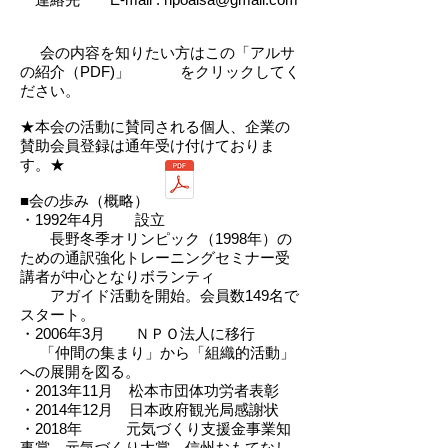
会の内容を知りたい方はこの「アルサ
の紹介（PDF)」 をクリックしてく
ださい。
★本会の活動に賛同される個人、企業の
賛助会員登録は通年受け付けておりま
す。★
■会の歩み（概略）
・1992年4月 設立
長野冬季オリンピック（1998年）の
ための通訳強化トレーニングセミナー受
講者が中心となりボランティ
アガイド活動を開始。会員数149名で
スタート。
・2006年3月 ＮＰＯ法人に移行
「仲間の集まり」から「組織的活動」
への展開を図る。
・2013年11月 松本市団体功労者表彰
・2014年12月 日本政府観光局感謝状
・2018年 元気づくり支援金事業知
事賞、元気づくり大賞、信州おもてなし