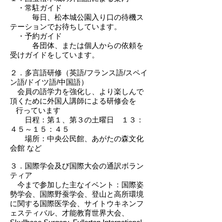
・常駐ガイド
毎日、松本城公園入り口の待機ス
テーションでお待ちしています。
・予約ガイド
各団体、または個人からの依頼を
受けガイドをしています。
２．多言語研修（英語/フランス語/スペイ
ン語/ドイツ語/中国語）
会員の語学力を強化し、より楽しんで
頂くために外国人講師による研修会を
行っています
日程：第１、第３の土曜日 １３：
４５～１５：４５
場所：中央公民館、あがたの森文化
会館 など
３．国際学会及び国際大会の通訳ボラン
ティア
今まで参加した主なイベント：国際姿
勢学会、国際野蚕学会、登山と高所環境
に関する国際医学会、サイトウキネンフ
ェスティバル、才能教育世界大会、